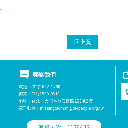
料
回上頁
聯絡我們
電話：(02)2597-1700
傳真：(02)2598-9918
地址：台北市大同區長安西路205號2樓
電子郵件：
missingoldman@oldpeople.org.tw
瀏覽人次：1138438