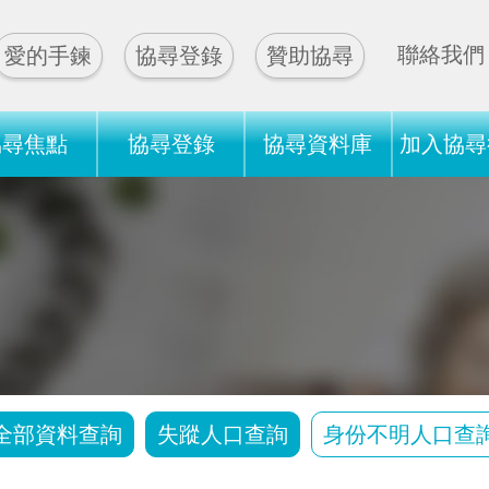
聯絡我們
愛的手鍊
協尋登錄
贊助協尋
協尋焦點
協尋登錄
協尋資料庫
加入協尋
全部資料查詢
失蹤人口查詢
身份不明人口查